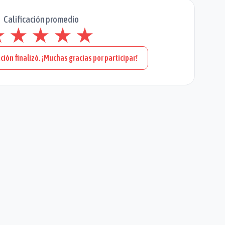
Calificación promedio
★
★
★
★
★
ción finalizó. ¡Muchas gracias por participar!